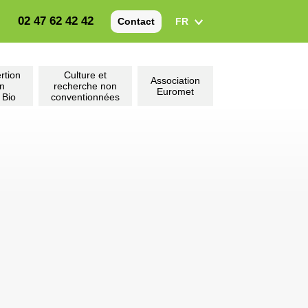
02 47 62 42 42
FR
Contact
rtion
Culture et
Association
on
recherche non
Euromet
 Bio
conventionnées