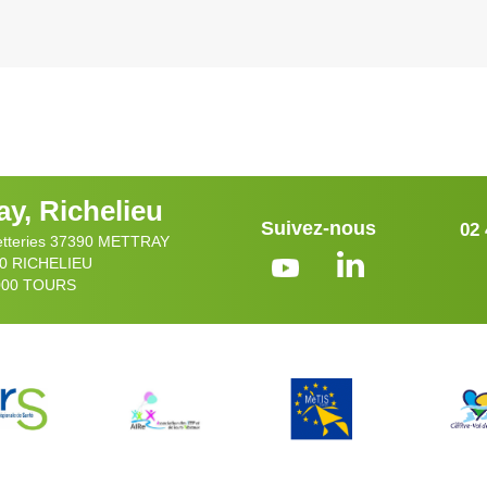
ay, Richelieu
Suivez-nous
02 
etteries 37390 METTRAY
20 RICHELIEU
7000 TOURS