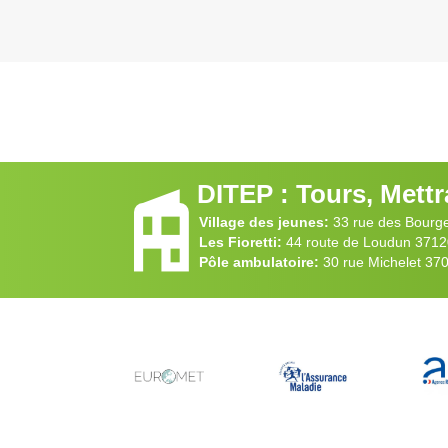
DITEP : Tours, Mettr
Village des jeunes:
33 rue des Bourg
Les Fioretti:
44 route de Loudun 371
Pôle ambulatoire:
30 rue Michelet 3